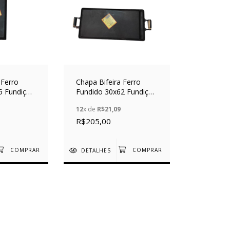
 Ferro
Chapa Bifeira Ferro
5 Fundição
Fundido 30x62 Fundição
Alfa
12
x de
R$21,09
R$205,00
DETALHES