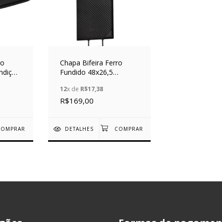
ro
Chapa Bifeira Ferro
ndição
Fundido 48x26,5
Fundição Alfa
12
x de
R$17,38
R$169,00
DETALHES