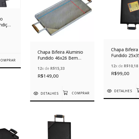
ro
ndição
Chapa Bifeira
Chapa Bifeira Aluminio
Fundido 25x3
Fundido 46x26 Bem
Alfa
Forte
12
x de
R$10,18
12
x de
R$15,33
R$99,00
R$149,00
DETALHES
DETALHES