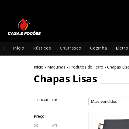
Início
Rústicos
Churrasco
Cozinha
Eletro
Início
-
Maquinas
-
Produtos de Ferro
-
Chapas Lis
Chapas Lisas
FILTRAR POR
Preço
DE
ATÉ