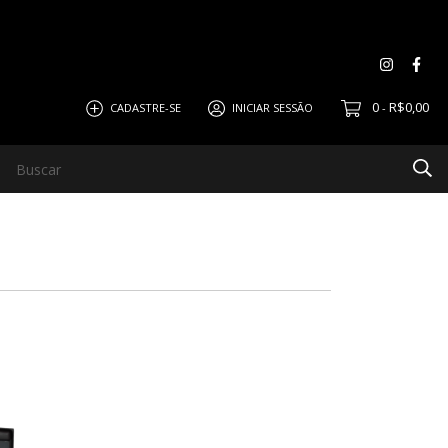
0
R$0,00
CADASTRE-SE
INICIAR SESSÃO
-
Semi Industrial
Fale Conosco